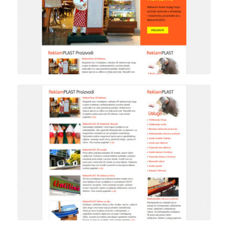
Detalj zaglavlja naslovne
stranice
Detalj naslovnice internet
stranica sa prikazom
proizvoda