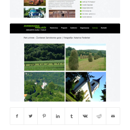
Detalj fotogalerije Parka
prirode Žumberak –
Samoborsko gorje